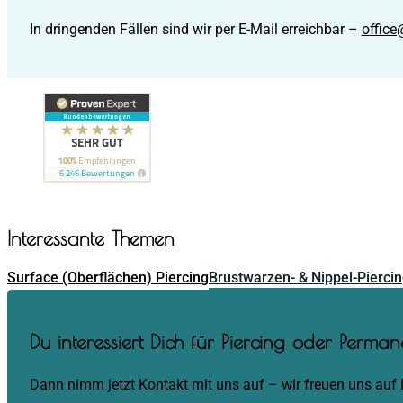
In dringenden Fällen sind wir per E-Mail erreichbar –
office
Interessante Themen
Surface (Oberflächen) Piercing
Brustwarzen- & Nippel-Pierci
Du interessiert Dich für Piercing oder Perm
Dann nimm jetzt Kontakt mit uns auf – wir freuen uns auf 