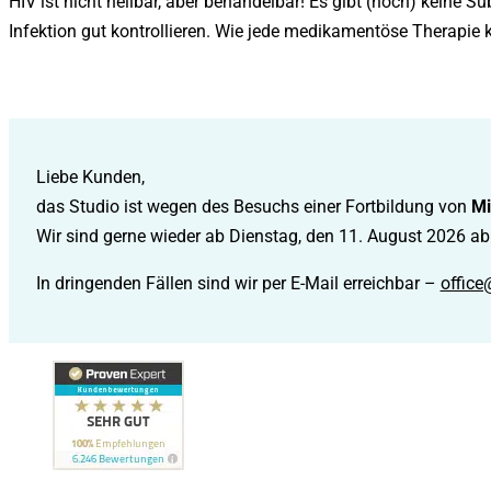
HIV ist nicht heilbar, aber behandelbar! Es gibt (noch) keine 
Infektion gut kontrollieren. Wie jede medikamentöse Therap
Liebe Kunden,
das Studio ist wegen des Besuchs einer Fortbildung von
Mi
Wir sind gerne wieder ab Dienstag, den 11. August 2026 ab 
In dringenden Fällen sind wir per E-Mail erreichbar –
office